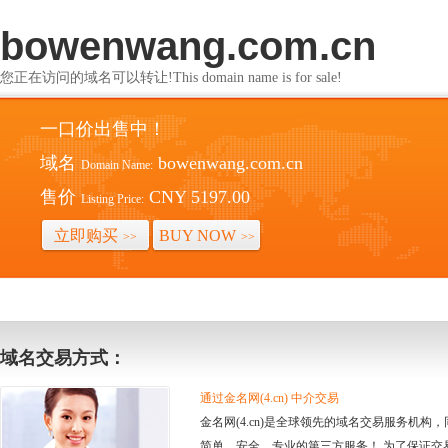
bowenwang.com.cn
您正在访问的域名可以转让!This domain name is for sale!
一口价出售中！
域名
bowenwang.com.cn
Domain Name:
售价
CNY 5197.00
Listing Price:
立即购买
BUY NOW
>>
>>
域名交易方式：
通过金名网(4.cn) 中介交易
金名网(4.cn)是全球领先的域名交易服务机
简单、安全、专业的第三方服务！ 为了保证交