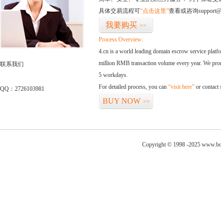
具体交易流程可
“点击这里”
查看或咨询support@
我要购买
>>
Process Overview:
4.cn is a world leading domain escrow service plat
million RMB transaction volume every year. We promi
联系我们
5 workdays.
For detailed process, you can
“visit here”
or contact
QQ：2726103981
BUY NOW
>>
Copyright © 1998 -2025 www.bo